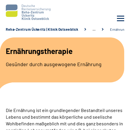
Reha-Zentrum Ückeritz | Klinik Ostseeblick
…
Ernährungst
Unsere Klinik
Ernährungstherapie
Unsere Angebote
Gesünder durch ausgewogene Ernährung
Service
Karriere
Sozialdienste & Zuweisende
Die Ernährung ist ein grundlegender Bestandteil unseres
Lebens und bestimmt das körperliche und seelische
Suche
Wohlbefinden maßgeblich mit und dies ganz besonders in