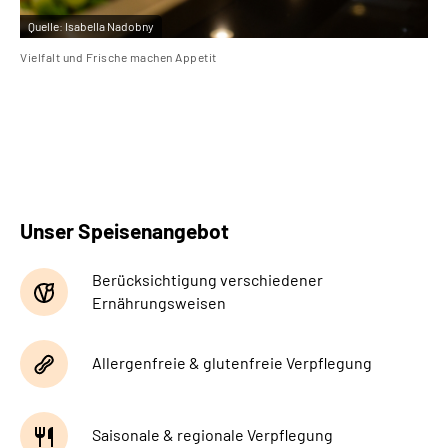
Quelle:
Isabella Nadobny
Qu
Vielfalt und Frische machen Appetit
Buf
Unser Speisenangebot
Berücksichtigung verschiedener
Ernährungsweisen
Allergenfreie & glutenfreie Verpflegung
Saisonale & regionale Verpflegung