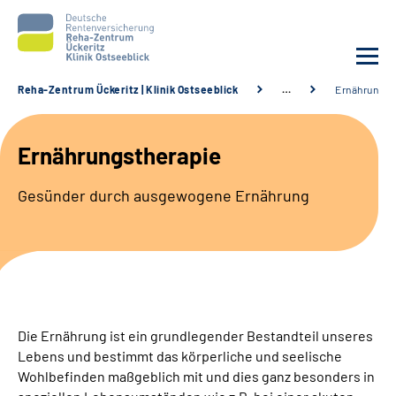
Reha-Zentrum Ückeritz | Klinik Ostseeblick
…
Ernährungst
Unsere Klinik
Ernährungstherapie
Unsere Angebote
Gesünder durch ausgewogene Ernährung
Service
Karriere
Sozialdienste & Zuweisende
Die Ernährung ist ein grundlegender Bestandteil unseres
Lebens und bestimmt das körperliche und seelische
Suche
Wohlbefinden maßgeblich mit und dies ganz besonders in