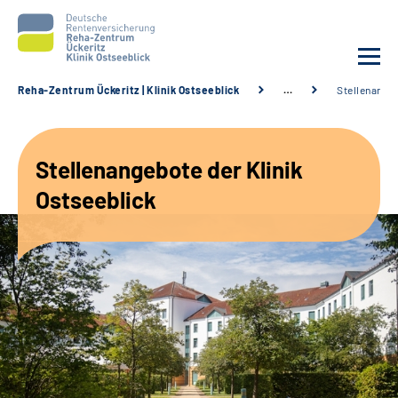
Reha-Zentrum Ückeritz | Klinik Ostseeblick
…
Stellenange
Unsere Klinik
Stellenangebote der Klinik
Unsere Angebote
Ostseeblick
Service
Karriere
Sozialdienste & Zuweisende
Suche