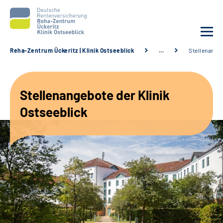
Reha-Zentrum Ückeritz | Klinik Ostseeblick
…
Stellenange
Unsere Klinik
Stellenangebote der Klinik
Unsere Angebote
Ostseeblick
Service
Karriere
Sozialdienste & Zuweisende
Suche