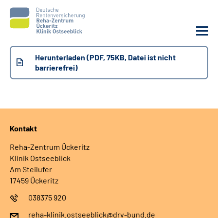
Herunterladen (PDF, 75KB, Datei ist nicht
Unsere Klinik
barrierefrei)
Unsere Angebote
Service
Kontakt
Karriere
Reha-Zentrum Ückeritz
Klinik Ostseeblick
Am Steilufer
Sozialdienste & Zuweisende
17459 Ückeritz
038375 920
Suche
reha-klinik.ostseeblick@drv-bund.de