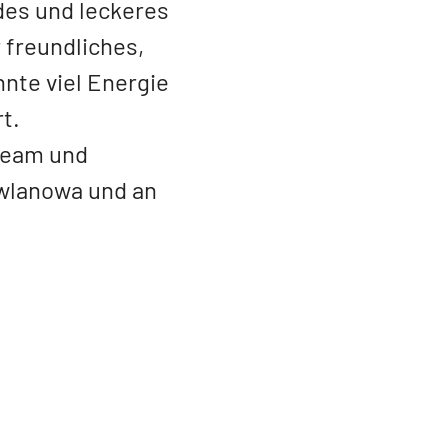
es und leckeres
 freundliches,
nnte viel Energie
t.
Team und
ewlanowa und an