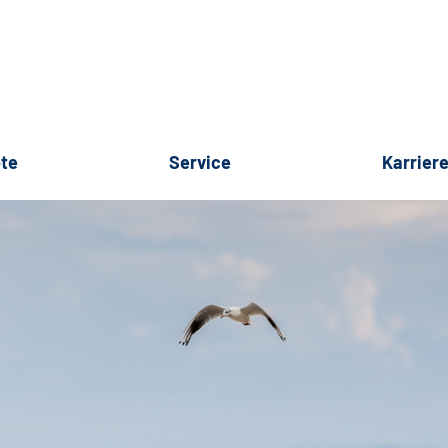
te
Service
Karrier