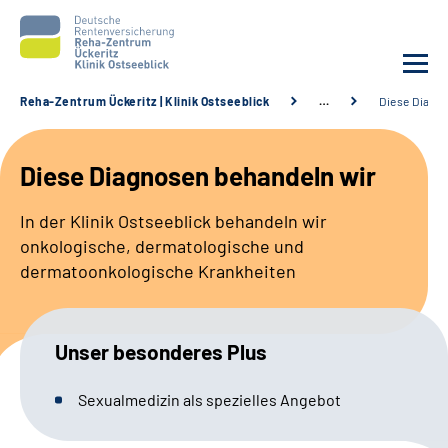
Reha-Zentrum Ückeritz | Klinik Ostseeblick
…
Diese Diagn
Unsere Klinik
Diese Diagnosen behandeln wir
Unsere Angebote
In der Klinik Ostseeblick behandeln wir
onkologische, dermatologische und
Service
dermatoonkologische Krankheiten
Karriere
Unser besonderes Plus
Sozialdienste & Zuweisende
Sexualmedizin als spezielles Angebot
Suche