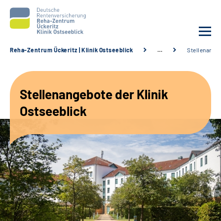
Reha-Zentrum Ückeritz | Klinik Ostseeblick
…
Stellenange
Unsere Klinik
Stellenangebote der Klinik
Unsere Angebote
Ostseeblick
Service
Karriere
Sozialdienste & Zuweisende
Suche