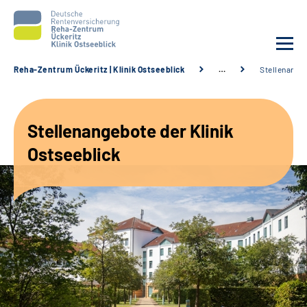
Reha-Zentrum Ückeritz | Klinik Ostseeblick
…
Stellenange
Unsere Klinik
Stellenangebote der Klinik
Unsere Angebote
Ostseeblick
Service
Karriere
Sozialdienste & Zuweisende
Suche