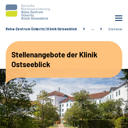
Reha-Zentrum Ückeritz | Klinik Ostseeblick
…
Stellenange
Unsere Klinik
Stellenangebote der Klinik
Unsere Angebote
Ostseeblick
Service
Karriere
Sozialdienste & Zuweisende
Suche