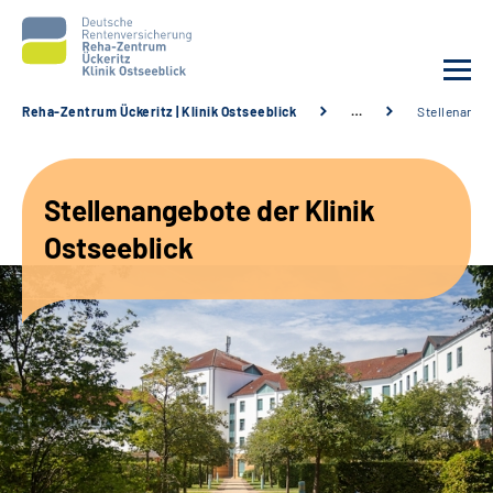
Reha-Zentrum Ückeritz | Klinik Ostseeblick
…
Stellenange
Unsere Klinik
Stellenangebote der Klinik
Unsere Angebote
Ostseeblick
Service
Karriere
Sozialdienste & Zuweisende
Suche