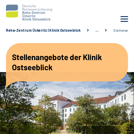
Reha-Zentrum Ückeritz | Klinik Ostseeblick
…
Stellenange
Unsere Klinik
Stellenangebote der Klinik
Unsere Angebote
Ostseeblick
Service
Karriere
Sozialdienste & Zuweisende
Suche