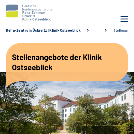
Reha-Zentrum Ückeritz | Klinik Ostseeblick
…
Stellenange
Unsere Klinik
Stellenangebote der Klinik
Unsere Angebote
Ostseeblick
Service
Karriere
Sozialdienste & Zuweisende
Suche