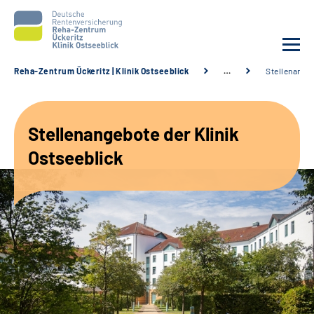
Reha-Zentrum Ückeritz | Klinik Ostseeblick
…
Stellenange
Unsere Klinik
Stellenangebote der Klinik
Unsere Angebote
Ostseeblick
Service
Karriere
Sozialdienste & Zuweisende
Suche