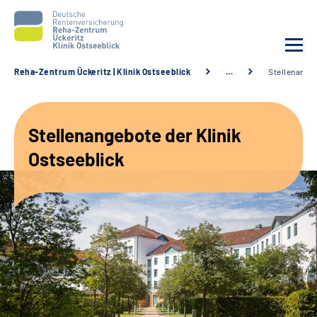
Reha-Zentrum Ückeritz | Klinik Ostseeblick
…
Stellenange
Unsere Klinik
Stellenangebote der Klinik
Unsere Angebote
Ostseeblick
Service
Karriere
Sozialdienste & Zuweisende
Suche