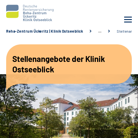
Reha-Zentrum Ückeritz | Klinik Ostseeblick
…
Stellenange
Unsere Klinik
Stellenangebote der Klinik
Unsere Angebote
Ostseeblick
Service
Karriere
Sozialdienste & Zuweisende
Suche