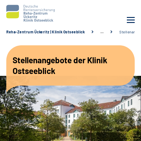
Reha-Zentrum Ückeritz | Klinik Ostseeblick
…
Stellenange
Unsere Klinik
Stellenangebote der Klinik
Unsere Angebote
Ostseeblick
Service
Karriere
Sozialdienste & Zuweisende
Suche