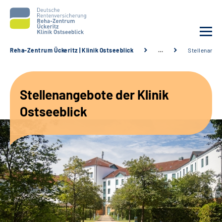
Reha-Zentrum Ückeritz | Klinik Ostseeblick
…
Stellenange
Unsere Klinik
Stellenangebote der Klinik
Unsere Angebote
Ostseeblick
Service
Karriere
Sozialdienste & Zuweisende
Suche