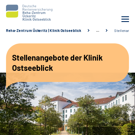
Reha-Zentrum Ückeritz | Klinik Ostseeblick
…
Stellenange
Unsere Klinik
Stellenangebote der Klinik
Unsere Angebote
Ostseeblick
Service
Karriere
Sozialdienste & Zuweisende
Suche