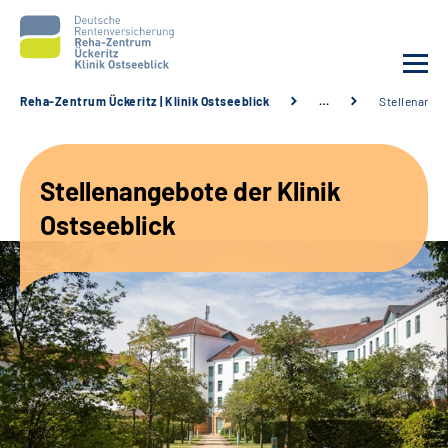
Reha-Zentrum Ückeritz | Klinik Ostseeblick
…
Stellenange
Unsere Klinik
Stellenangebote der Klinik
Unsere Angebote
Ostseeblick
Service
Karriere
Sozialdienste & Zuweisende
Suche